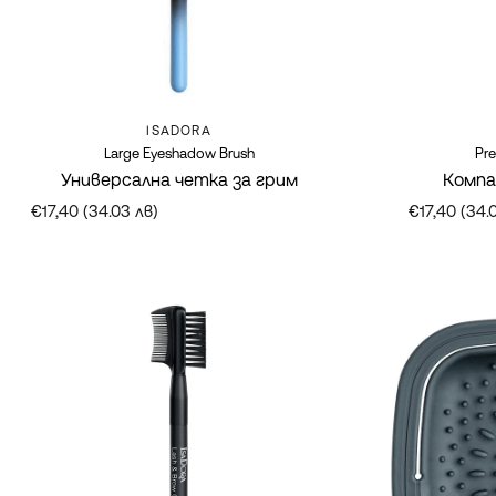
Марка:
ISADORA
Large Eyeshadow Brush
Pre
Универсална четка за грим
Компа
€17,40 (34.03 лв)
€17,40 (34.