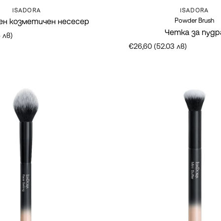
Марка:
Марка:
ISADORA
ISADORA
Powder Brush
н козметичен несесер
Четка за пудр
 лв)
€26,60 (52.03 лв)