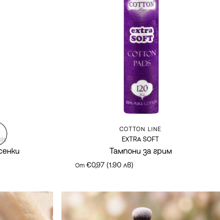
Марка:
COTTON LINE
sh
EXTRA SOFT
сенки
Тампони за грим
€0,97 (1.90 лв)
От