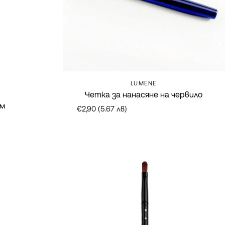
Марка:
LUMENE
Четка за нанасяне на червило
им
€2,90 (5.67 лв)