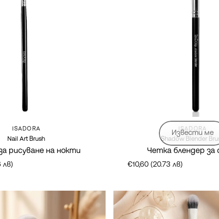
Марка:
Марка:
ISADORA
ISADORA
Извести ме
Nail Art Brush
Shadow Blender Bru
за рисуване на нокти
Четка блендер за 
6 лв)
€10,60 (20.73 лв)