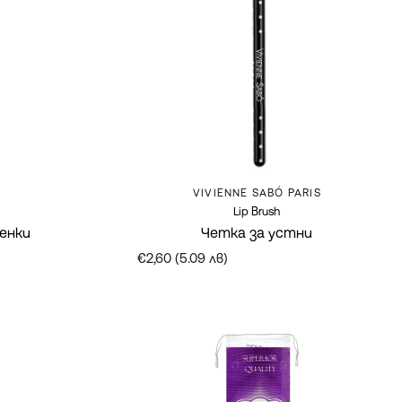
Марка:
VIVIENNE SABÓ PARIS
Lip Brush
енки
Четка за устни
€2,60 (5.09 лв)