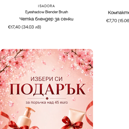
Марка:
ISADORA
Eyeshadow Blender Brush
Компакте
Четка блендер за сенки
€7,70 (15.06
€17,40 (34.03 лв)