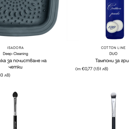
Марка:
Марка:
COTTON LINE
ISADORA
DUO
Deep-Cleaning
Тампони за гр
ка за почистване на
четки
€0,77 (1.51 лв)
От
03 лв)