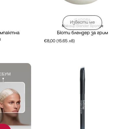
Марка:
ISADORA
Извести ме
Makeup Blender Sponge
омпактна
Бюти блендер за грим
м
€8,00 (15.65 лв)