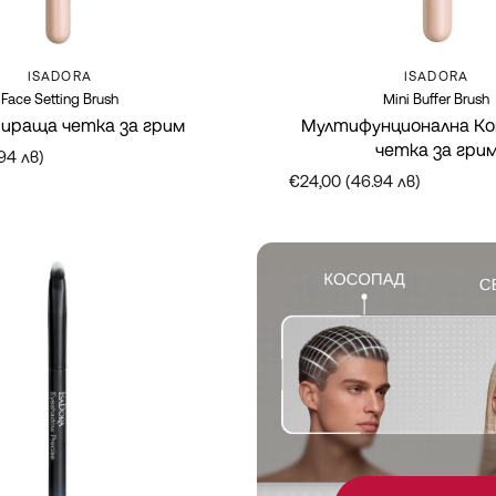
Марка:
Марка:
ISADORA
ISADORA
Face Setting Brush
Mini Buffer Brush
ираща четка за грим
Мултифунционална К
четка за гри
94 лв)
€24,00 (46.94 лв)