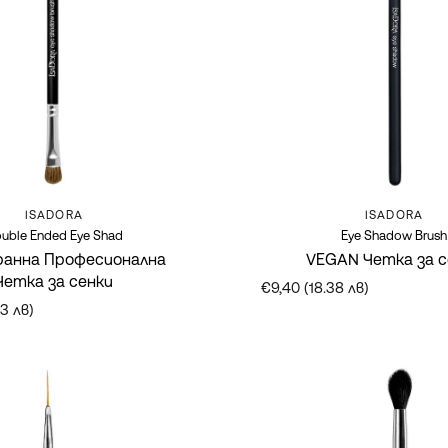
Марка:
Марка:
ISADORA
ISADORA
uble Ended Eye Shad
Eye Shadow Brush
анна Професионална
VEGAN Четка за с
Четка за сенки
€9,40 (18.38 лв)
73 лв)