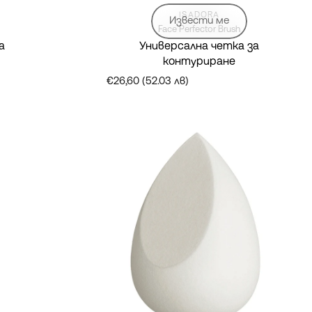
Марка:
ISADORA
Извести ме
Face Perfector Brush
а
Универсална четка за
контуриране
€26,60 (52.03 лв)