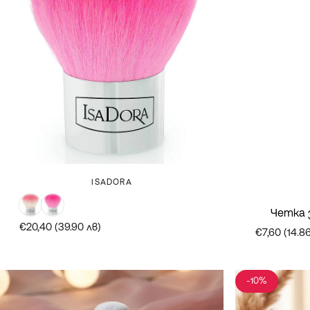
Марка:
ISADORA
бяло и розово
розово
Четка 
€20,40 (39.90 лв)
€7,60 (14.8
-10%