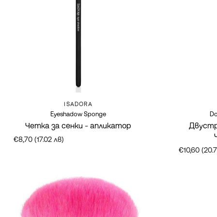
Марка:
ISADORA
Eyeshadow Sponge
Do
Четка за сенки - апликатор
Двустр
€8,70 (17.02 лв)
€10,60 (20.