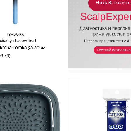
Направи теста
Марка:
ISADORA
cise Eyeshadow Brush
ктна четка за грим
03 лв)