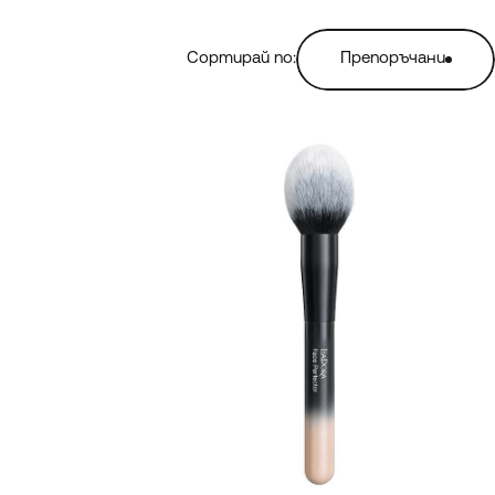
Сортирай по:
Препоръчани