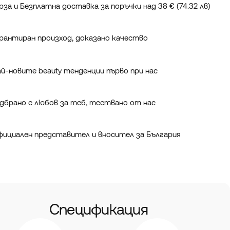
рза и Безплатна доставка за поръчки над 38 € (74.32 лв)
рантиран произход, доказано качество
й-новите beauty тенденции първо при нас
дбрано с любов за теб, тествано от нас
ициален представител и вносител за България
Спецификация