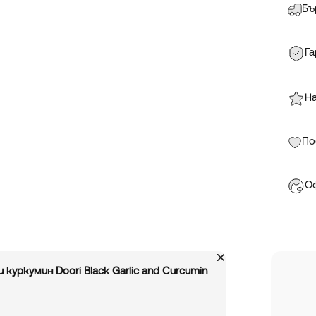
Бъ
Га
На
По
Оф
уркумин Doori Black Garlic and Curcumin