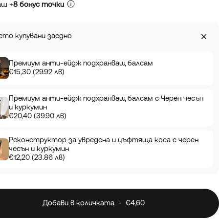
аш +
8 бонус точки
сто купувани заедно
Премиум анти-ейдж подхранващ балсам
€15,30 (29.92 лв)
Премиум анти-ейдж подхранващ балсам с Черен чесън
и куркумин
€20,40 (39.90 лв)
Реконструктор за увредена и цъфтяща коса с черен
чесън и куркумин
€12,20 (23.86 лв)
Добави в количката
-
€4,60