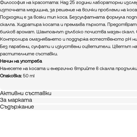
Философия на красотата: Над 25 години лабораторни изсле
източната медицина, за решение на всички проблеми на коса
Подходящ е за всеки тип коса. Безсулфатната формула под
скалпа. Хидратира косата и премахва пърхота. Предотврат
билков аромат. Шампоанът дълбоко почиства мазен скалп.
Контролира омазняването и поддържа естественото pH ни
Без парабени, сулфати и изкуствени оцветители. Цветът н
растителните съставки.
Начин на употреба
Нанесете на косата и енергично втрийте в скалпа продължи
Опаковка:
50 ml
Активни съставки
За марката
Съдържание