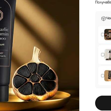
Получав
Че