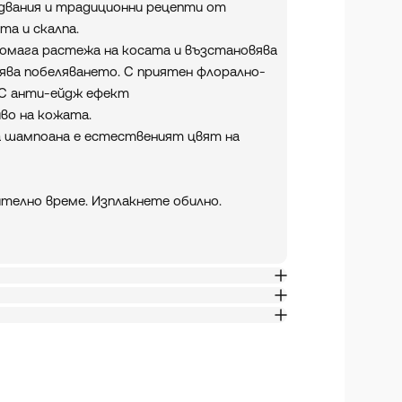
двания и традиционни рецепти от
та и скалпа.
помага растежа на косата и възстановява
ява побеляването. С приятен флорално-
 С анти-ейдж ефект
во на кожата.
а шампоана е естественият цвят на
телно време. Изплакнете обилно.