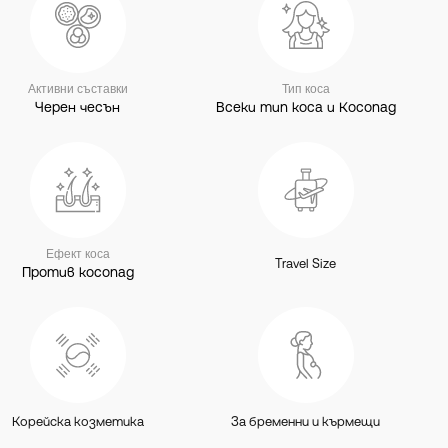
Активни съставки
Тип коса
Черен чесън
Всеки тип коса и Косопад
Ефект коса
Travel Size
Против косопад
Корейска козметика
За бременни и кърмещи