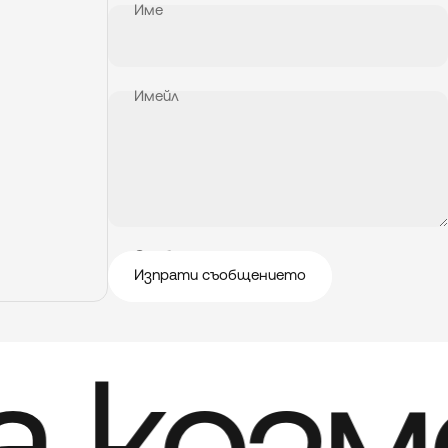
Име
Имейл
Съобщение
Изпрати съобщението
Изпрати съобщението