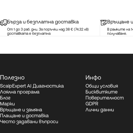
Бърза и безплатна доставка
Връщане и
От 1 до 3 раб. дни. За поръчки над 38 € (74.32 лв)
В рамките на 
доставката е безплатна
получаване.
Полезно
Инфо
ScalpExpert AI Диагностика
Общи условия
Лоялна програма
Бисквитките
Блог
Поверителност
Марки
GDPR
Връщане и замяна
Лични данни
Плащане и доставка
Често задавани въпроси