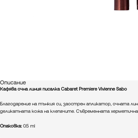
Описание
Кафява очна линия писалка Cabaret Premiere Vivienne Sabo
Благодарение на тънкия си, заострен апликатор, очната лини
деликатната кожа на клепачите. Съвременната херметична
Опаковка:
0.5 ml