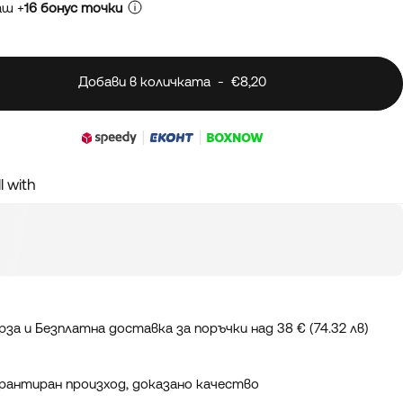
аш +
16 бонус точки
Добави в количката
-
€8,20
l with
рза и Безплатна доставка за поръчки над 38 € (74.32 лв)
рантиран произход, доказано качество