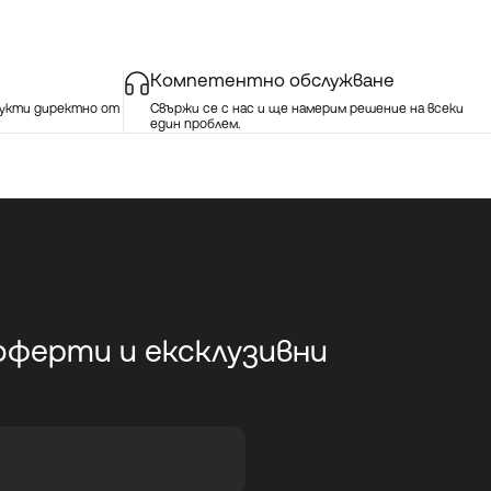
Компетентно обслужване
укти директно от
Свържи се с нас и ще намерим решение на всеки
един проблем.
 оферти и ексклузивни