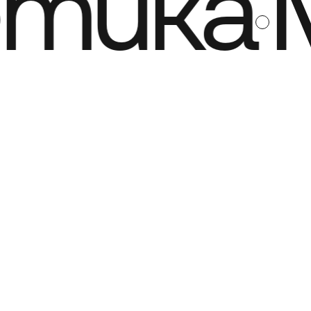
тика
М