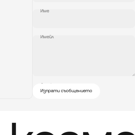
Име
Имейл
Съобщение
Изпрати съобщението
Изпрати съобщението