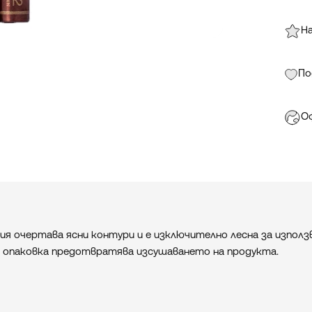
На
По
Оф
я очертава ясни контури и е изключително лесна за използва
 опаковка предотвратява изсушаването на продукта.