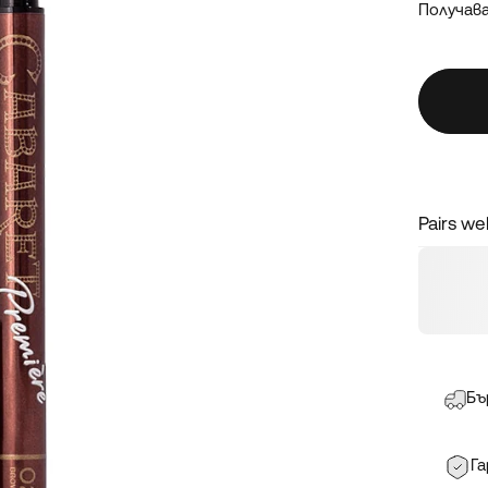
Получав
Pairs wel
Бъ
Га