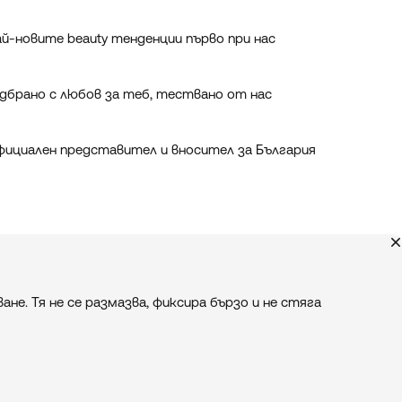
й-новите beauty тенденции първо при нас
дбрано с любов за теб, тествано от нас
ициален представител и вносител за България
не. Тя не се размазва, фиксира бързо и не стяга