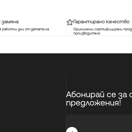
 замяна
Гарантирано качество
14 работни дни от датата на
Оригинални сертифицирани прод
производителя.
Абонирай се за
предложения!