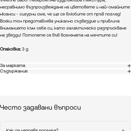
Vivienne Sabo! Невероятна издръжлива текстура,
несравнимо възпроизвеждане на цветовете и най-омайните
нюанси - сигурни сме, че ще се влюбите от пръв поглед!
Всеки тон представлява уникално съзвездие и привлича
вниманието към себе си, като галактическо разпръскване
на звезди! Потопете се във вселената на мечтите си!
Опаковка:
3 g
За марката
Съдържание
Често
задавани
въпроси
Как да направя поръчка?