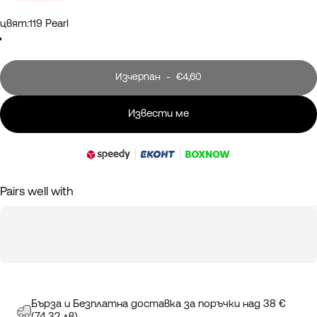
цвят
цвят:
119 Pearl
119 Pearl
120 Silver
121 Bronze
Изчерпан
-
€4,60
Извести ме
Pairs well with
Бърза и Безплатна доставка за поръчки над 38 €