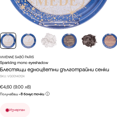
VIVIENNE SABÓ PARIS
Sparkling mono eyeshadow
Блестящи едноцветни дълготрайни сенки
SKU:
VG00140124
€4,60 (9.00 лв)
Получаваш +
8 бонус точки
Изчерпан