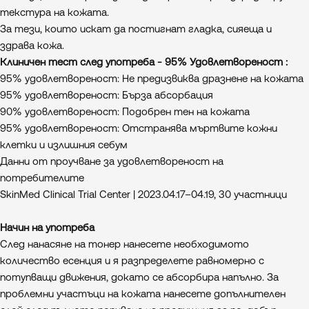
текстура на кожата.
За тези, които искат да постигнат гладка, сияеща и
здрава кожа.
Клиничен тест след употреба - 95% Удовлетвореност :
95% удовлетвореност: Не предизвиква дразнене на кожата
95% удовлетвореност: Бърза абсорбация
90% удовлетвореност: Подобрен тен на кожата
95% удовлетвореност: Отстранява мъртвите кожни
клетки и излишния себум
Данни от проучване за удовлетвореност на
потребителите
SkinMed Clinical Trial Center | 2023.04.17–04.19, 30 участници
Начин на употреба
След нанасяне на тонер нанесете необходимото
количество есенция и я разпределете равномерно с
потупващи движения, докато се абсорбира напълно. За
проблемни участъци на кожата нанесете допълнителен