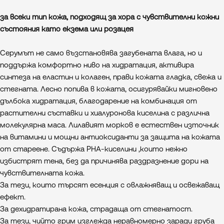
за всеки тип кожа, подходящ за хора с чувствителни кожни
състояния като екзема или розацея
Серумът не само възстановява загубената влага, но и
поддържа комфортно ниво на хидратация, активира
синтеза на еластин и колаген, прави кожата гладка, свежа и
стегната. Лесно попива в кожата, осигурявайки мигновено
дълбока хидратация, благодарение на комбинация от
растителни съставки и хиалуронова киселина с различна
молекулярна маса. Лилавият морков е естествен източник
на витамини и мощни антиоксиданти за защита на кожата
от стареене. Съдържа PHA-киселини ,които нежно
избистрят тена, без да причинява раздразнение дори на
чувствителната кожа.
За тези, които търсят есенция с овлажняващ и освежаващ
ефект.
За дехидратирана кожа, страдаща от стегнатост.
За тези, чийто грим изглежда неравномерно заради груба