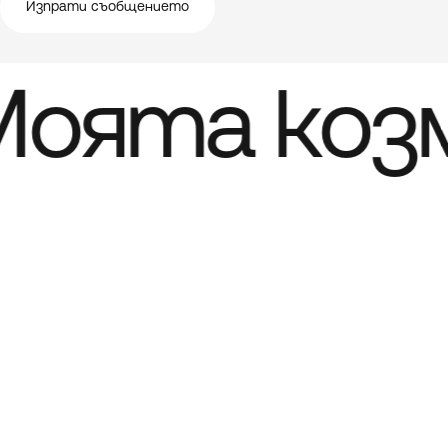
Изпрати съобщението
оята коз