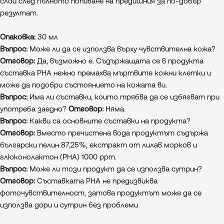
слой след пълното попиване на предишния за по-добър
резултат.
Опаковка:
30 мл
Въпрос:
Може ли да се използва върху чувствителна кожа?
Отговор:
Да, възможно е. Съдържащата се в продукта
съставка PHA нежно премахва мъртвите кожни клетки и
може да подобри състоянието на кожата ви.
Въпрос:
Има ли съставки, които трябва да се избягват при
употреба заедно?
Отговор:
Няма.
Въпрос:
Какви са основните съставки на продукта?
Отговор:
Вместо пречистена вода продуктът съдържа
български пелин 87,25%, екстракт от лилав морков и
глюконолактон (PHA) 1000 ppm.
Въпрос:
Може ли този продукт да се използва сутрин?
Отговор:
Съставката PHA не предизвиква
фоточувствителност, затова продуктът може да се
използва дори и сутрин без проблеми