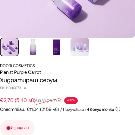
DOORI COSMETICS
Planist Purple Carrot
Хидратиращ серум
SKU:
DI100731-A
Промоционална цена
Редовна цена
€2,76 (5.40 лв)
-80%
€13,80 (26.99 лв)
Спестяваш €11,04 (21.59 лв) /
Получаваш +
4 бонус точки
Изчерпан