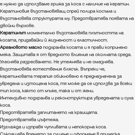
е нужно да използваме грижа за коса с наличие на кератин.
Кератиновия възстановяващ спрей полира косъма и
възстановява структурата му. Предотвратява появата на
двойни върхове.
Кератинът
моментално възстановява плътността на
косата, придавайки й жизненост и еластичност.
Аргановото масло
подхранва косата и я прави копринено
мека. Защитава я от вредното влияние на околната среда.
Улеснява разресването. Не утежнява и не омазнява.
Възстановява естествения блясък. Въпреки че,
кератиновата терапия обикновено е предназначена за
увредена и изтощена коса, тя може да се използва за всеки
тип коса, както от мъже, така и от жени.
Интензивно подхранва и реконструктира увредената и суха
коса.
Предотвратява заплитането на краищата.
Предотвратява цъфтежа.
Изглажда и изправя чупливата и непокорна коса.
Съкращава времето за сушене и оформяне в прическа.