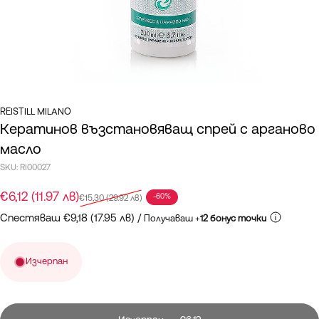
REISTILL MILANO
Кератинов възстановяващ спрей с арганово
масло
SKU:
RI00027
Промоционална цена
Редовна цена
€6,12 (11.97 лв)
-60%
€15,30 (29.92 лв)
Спестяваш €9,18 (17.95 лв) /
Получаваш +
12 бонус точки
Изчерпан