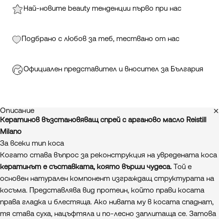
Най-новите beauty тенденции първо при нас
Подбрано с любов за теб, тествано от нас
Официален представител и вносител за България
Описание
Кератинов възстановяващ спрей
с арганово масло Reistill
Milano
За всеки тип коса
Когато става въпрос за реконструкция на увредената коса
кератинът е съставката, която върши чудеса.
Той е
основен натурален компонент изграждащ структурата на
косъма. Представлява вид протеин, който прави косата
права гладка и блестяща. Ако нивата му в косата спаднат,
тя става суха, нацъфтяла и по-лесно заплитаща се. Затова