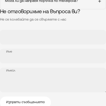
Мога ли да направя поръчка по телефона?
Не отговорихме на въпроса ви?
Не се колебайте да се свържете с нас
Име
Имейл
Изпрати съобщението
Съобщение
Изпрати съобщението