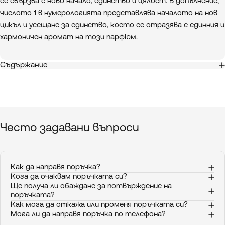
се свързва с ново начало, единство и цялост. В допълнение,
числото
1
в нумерологията представлява началото на нов
цикъл и усещане за единство, което се отразява е единния и
хармоничен аромат на този парфюм.
Съдържание
Често
задавани
въпроси
Как да направя поръчка?
Кога да очаквам поръчката си?
Ще получа ли обаждане за потвърждение на
поръчката?
Как мога да откажа или променя поръчката си?
Мога ли да направя поръчка по телефона?