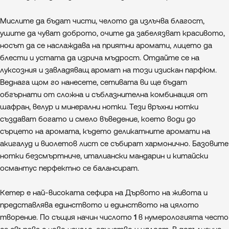
Мислите да бъдат чисти, челото да излъчва благост,
ушите да чуват доброто, очите да забелязват красивото,
носът да се наслаждава на приятни аромати, лицето да
блести и устата да изрича мъдрост. Отдайте се на
луксозния и завладяващ аромат на този изискан парфюм.
Веднага щом го нанесете, сетивата ви ще бъдат
обгърнати от сложна и съблазнителна комбинация от
шафран, велур и минерални нотки. Тези връхни нотки
създават богато и смело въведение, което води до
сърцето на аромата, където деликатните аромати на
акигалуд и виолетов лист се събират хармонично. Базовите
нотки безсмъртниче, италиански мандарин и китайски
османтус перфектно се балансират.
Кетер е най-високата сефира на Дървото на живота и
представлява единството и единството на цялото
творение. По същия начин числото
1
в нумерологията често