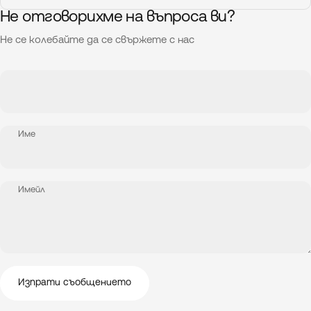
Не отговорихме на въпроса ви?
Не се колебайте да се свържете с нас
Име
Имейл
Изпрати съобщението
Съобщение
Изпрати съобщението