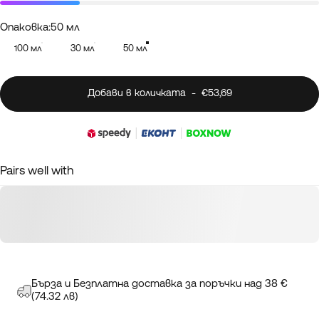
Опаковка
Опаковка:
50 мл
100 мл
30 мл
50 мл
Добави в количката
-
€53,69
Pairs well with
Бърза и Безплатна доставка за поръчки над 38 €
(74.32 лв)