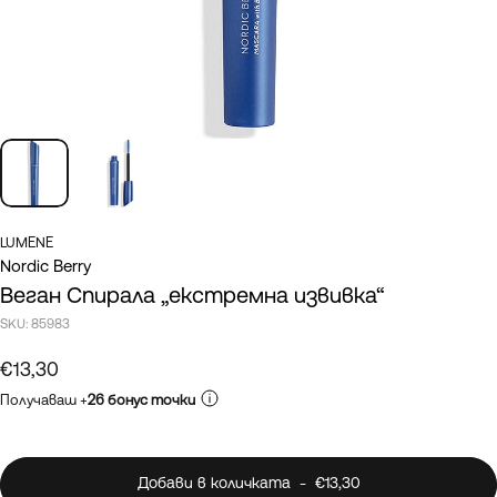
LUMENE
Nordic Berry
Веган Спирала „екстремна извивка“
SKU:
85983
€13,30
Получаваш +
26 бонус точки
Добави в количката
-
€13,30