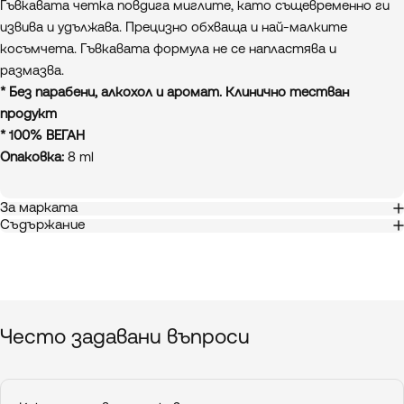
Гъвкавата четка повдига миглите, като същевременно ги
извива и удължава. Прецизно обхваща и най-малките
косъмчета. Гъвкавата формула не се напластява и
размазва.
* Без парабени, алкохол и аромат. Клинично тестван
продукт
* 100% ВЕГАН
Опаковка:
8 ml
За марката
Съдържание
Често
задавани
въпроси