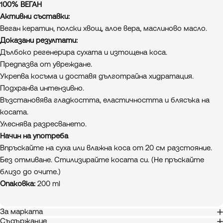
100% ВЕГАН
Активни съставки:
Веган кератин, полски хвощ, алое вера, маслиново масло.
Доказани резултати:
Дълбоко регенерира сухата и изтощена коса.
Предпазва от увреждане.
Укрепва косъма и доставя дълготрайна хидратация.
Подхранва интензивно.
Възстановява гладкостта, еластичността и блясъка на
косата.
Улеснява разресването.
Начин на употреба
Впръскайте на суха или влажна коса от 20 см разстояние.
Без отмиване. Стилизирайте косата си. (Не пръскайте
близо до очите.)
Опаковка:
200 ml
За марката
Съдържание