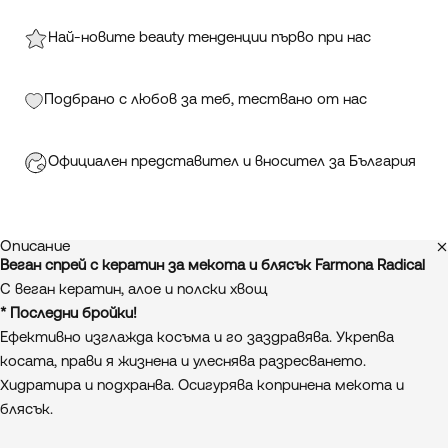
Най-новите beauty тенденции първо при нас
Подбрано с любов за теб, тествано от нас
Официален представител и вносител за България
Описание
Веган спрей с кератин за мекота и блясък Farmona Radical
С веган кератин, алое и полски хвощ
* Последни бройки!
Ефективно изглажда косъма и го заздравява. Укрепва
косата, прави я жизнена и улеснява разресването.
Хидратира и подхранва. Осигурява копринена мекота и
блясък.