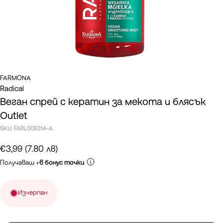
FARMONA
Radical
Веган спрей с кератин за мекота и блясък
Outlet
SKU:
FARL009314-A
€3,99 (7.80 лв)
Получаваш +
6 бонус точки
Изчерпан