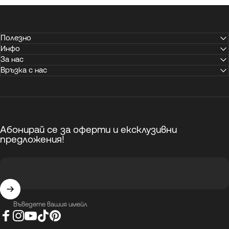
Полезно
Инфо
За нас
Връзка с нас
Абонирай се за оферти и ексклузивни
предложения!
Въведете вашия имейл
Facebook
Instagram
YouTube
TikTok
Pinterest