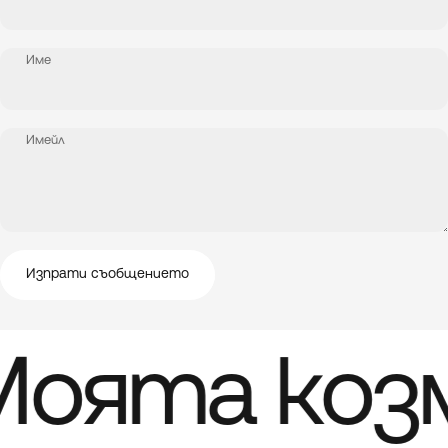
Име
Имейл
Изпрати съобщението
Съобщение
Изпрати съобщението
оята коз