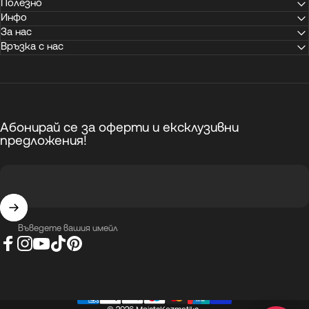
Полезно
Инфо
За нас
Връзка с нас
Абонирай се за оферти и ексклузивни
предложения!
Въведете вашия имейл
Facebook
Instagram
YouTube
TikTok
Pinterest