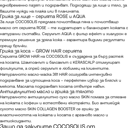
едновременно пазят и подхранват. Подходящи за лице и тяло, за
вашите нужди на плажа или в планината.
Грижа за лице – серията ROSE и AQUA
За лице COCOSOLIS предлага почистваща пяна и почистващо
масло от серията ROSE – те хидратират и балансират кожата с
натурални съставки. Серумът AQUA с филър ефект и хиалурон е
премиум решение за зряла кожа – гарантира видими резултати
срещу бръчки.
Грижа за коса – GROW HAIR серията
Серията GROW HAIR на COCOSOLIS е създадена за бърз растеж
на косата. Шампоанът и балсамът с KERASCALP стимулират
фоликулите, а спрей серумът е любимец на клиентите.
Натуралното масло-маска 3в1 HAIR осигурява интензивно
подхранване за изтощена коса – перфектен избор за блясък и
мекота. Маслата подхранват косата отвътре навън.
Антицелулитно масло и грижа за тялото
Натуралното антицелулитно сухо масло SKIN помага за стягане
на кожата с кофеин и естествени екстракти. Био антиейдж
сухото масло SKIN COLLAGEN BOOSTER се грижи за
еластичността на кожата и косата с арганово масло и
антиоксиданти.
Защо да закупите COCOSOLIS от