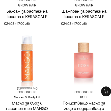
Марка:
Марка:
COCOSOLIS
COCOSOLIS
GROW HAIR
GROW HAIR
Балсам за растеж на
Шампоан за растеж на
косата с KERASCALP
косата с KERASCALP
€24,03 (47.00 лв)
€24,03 (47.00 лв)
Извести ме
Марка:
Марка:
COCOSOLIS
COCOSOLIS
Suntan & Body Oil
ROSE
Масло за бърз и
Почистващо масло за
наситен тен MANGO
лице с подхранващ и