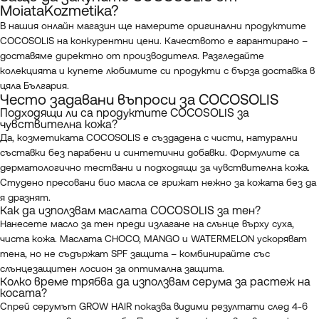
MoiataKozmetika
?
В нашия онлайн магазин ще намерите оригинални продуктите
COCOSOLIS на конкурентни цени. Качеството е гарантирано –
доставяме директно от производителя. Разгледайте
колекцията и купете любимите си продукти с бърза доставка в
цяла България.
Често задавани въпроси за COCOSOLIS
Подходящи ли са продуктите COCOSOLIS за
чувствителна кожа?
Да, козметиката COCOSOLIS е създадена с чисти, натурални
съставки без парабени и синтетични добавки. Формулите са
дерматологично тествани и подходящи за чувствителна кожа.
Студено пресовани био масла се грижат нежно за кожата без да
я дразнят.
Как да използвам маслата COCOSOLIS за тен?
Нанесете масло за тен преди излагане на слънце върху суха,
чиста кожа. Маслата CHOCO, MANGO и WATERMELON ускоряват
тена, но не съдържат SPF защита – комбинирайте със
слънцезащитен лосион за оптимална защита.
Колко време трябва да използвам серума за растеж на
косата?
Спрей серумът GROW HAIR показва видими резултати след 4-6