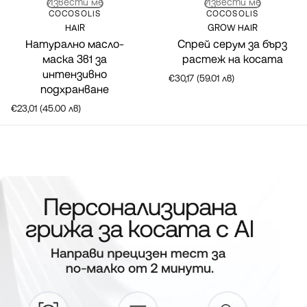
Извести ме
Извести ме
Марка:
Марка:
COCOSOLIS
COCOSOLIS
HAIR
GROW HAIR
Натурално масло-
Спрей серум за бърз
маска 3в1 за
растеж на косата
интензивно
€30,17 (59.01 лв)
подхранване
€23,01 (45.00 лв)