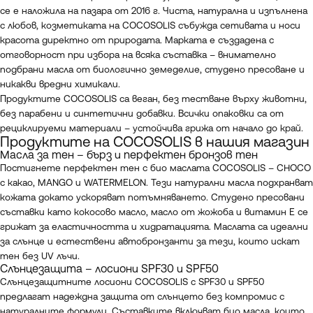
се е наложила на пазара от 2016 г. Чиста, натурална и изпълнена
с любов, козметиката на COCOSOLIS събужда сетивата и носи
красота директно от природата. Марката е създадена с
отговорност при избора на всяка съставка – внимателно
подбрани масла от биологично земеделие, студено пресоване и
никакви вредни химикали.
Продуктите COCOSOLIS са веган, без тестване върху животни,
без парабени и синтетични добавки. Всички опаковки са от
рециклируеми материали – устойчива грижа от начало до край.
Продуктите на COCOSOLIS в нашия магазин
Масла за тен – бърз и перфектен бронзов тен
Постигнете перфектен тен с био маслата COCOSOLIS – CHOCO
с какао, MANGO и WATERMELON. Тези натурални масла подхранват
кожата докато ускоряват потъмняването. Студено пресовани
съставки като кокосово масло, масло от жожоба и витамин E се
грижат за еластичността и хидратацията. Маслата са идеални
за слънце и естествени автобронзанти за тези, които искат
тен без UV лъчи.
Слънцезащита – лосиони SPF30 и SPF50
Слънцезащитните лосиони COCOSOLIS с SPF30 и SPF50
предлагат надеждна защита от слънцето без компромис с
натуралните формули. Съставките включват био масла, които