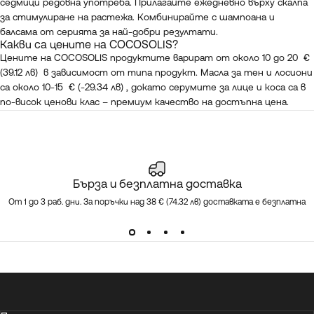
седмици редовна употреба. Прилагайте ежедневно върху скалпа
за стимулиране на растежа. Комбинирайте с шампоана и
балсама от серията за най-добри резултати.
Какви са цените на COCOSOLIS?
Цените на COCOSOLIS продуктите варират от около 10 до 20 €
(39.12 лв) в зависимост от типа продукт. Масла за тен и лосиони
са около 10-15 € (-29.34 лв) , докато серумите за лице и коса са в
по-висок ценови клас – премиум качество на достъпна цена.
Бърза и безплатна доставка
От 1 до 3 раб. дни. За поръчки над 38 € (74.32 лв) доставката е безплатна