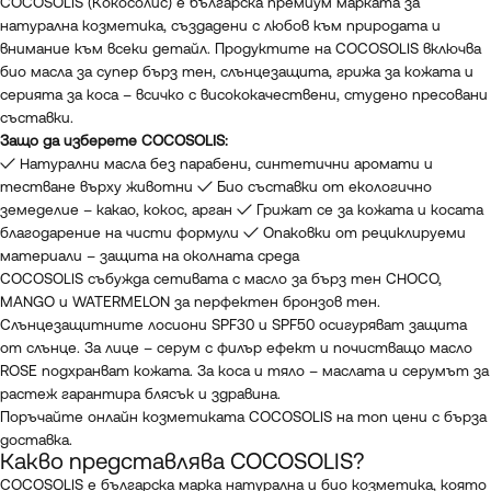
COCOSOLIS (Кокосолис) е българска премиум марката за
натурална козметика, създадени с любов към природата и
внимание към всеки детайл. Продуктите на COCOSOLIS включва
био масла за супер бърз тен, слънцезащита, грижа за кожата и
серията за коса – всичко с висококачествени, студено пресовани
съставки.
Защо да изберете COCOSOLIS:
✓ Натурални масла без парабени, синтетични аромати и
тестване върху животни ✓ Био съставки от екологично
земеделие – какао, кокос, арган ✓ Грижат се за кожата и косата
благодарение на чисти формули ✓ Опаковки от рециклируеми
материали – защита на околната среда
COCOSOLIS събужда сетивата с масло за бърз тен CHOCO,
MANGO и WATERMELON за перфектен бронзов тен.
Слънцезащитните лосиони SPF30 и SPF50 осигуряват защита
от слънце. За лице – серум с филър ефект и почистващо масло
ROSE подхранват кожата. За коса и тяло – маслата и серумът за
растеж гарантира блясък и здравина.
Поръчайте онлайн козметиката COCOSOLIS на топ цени с бърза
доставка.
Какво представлява COCOSOLIS?
COCOSOLIS е българска марка натурална и био козметика, която